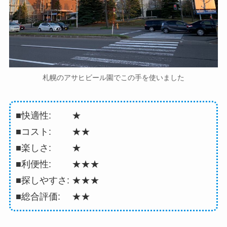
札幌のアサヒビール園でこの手を使いました
■快適性: ★
■コスト: ★★
■楽しさ: ★
■利便性: ★★★
■探しやすさ: ★★★
■総合評価: ★★