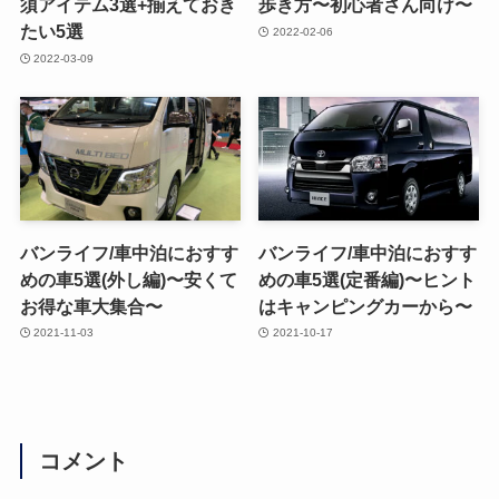
須アイテム3選+揃えておき
歩き方〜初心者さん向け〜
たい5選
2022-02-06
2022-03-09
バンライフ/車中泊におすす
バンライフ/車中泊におすす
めの車5選(外し編)〜安くて
めの車5選(定番編)〜ヒント
お得な車大集合〜
はキャンピングカーから〜
2021-11-03
2021-10-17
コメント