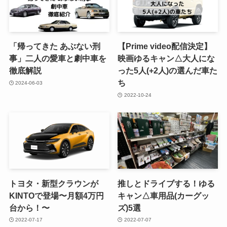
「帰ってきた あぶない刑
【Prime video配信決定】
事」二人の愛車と劇中車を
映画ゆるキャン△大人にな
徹底解説
った5人(+2人)の選んだ車た
ち
2024-06-03
2022-10-24
トヨタ・新型クラウンが
推しとドライブする！ゆる
KINTOで登場〜月額4万円
キャン△車用品(カーグッ
台から！〜
ズ)5選
2022-07-17
2022-07-07