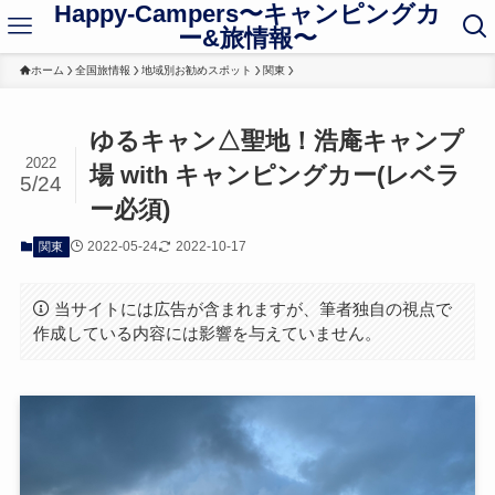
Happy-Campers〜キャンピングカ
ー&旅情報〜
ホーム
全国旅情報
地域別お勧めスポット
関東
ゆるキャン△聖地！浩庵キャンプ
2022
場 with キャンピングカー(レベラ
5/24
ー必須)
2022-05-24
2022-10-17
関東
当サイトには広告が含まれますが、筆者独自の視点で
作成している内容には影響を与えていません。