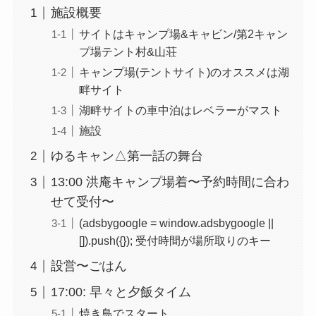
施設概要
サイトはキャンプ場&キャビン/第2キャン
プ場テント村&山荘
キャンプ場(テントサイト)のオススメは湖
畔サイト
湖畔サイトの車中泊はレベラーがマスト
施設
ゆるキャン△第一話の舞台
13:00 洪庵キャンプ場着〜予約時間に合わ
せて受付〜
(adsbygoogle = window.adsbygoogle ||
[]).push({}); 受付時間が場所取りのキー
設営〜ごはん
17:00: 早々と夕飯タイム
焼き鳥でスタート