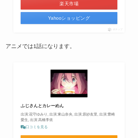
楽天市場
Yahooショッピング
ポチップ
アニメでは1話になります。
ふじさんとカレーめん
出演:花守ゆみり, 出演:東山奈央, 出演:原紗友里, 出演:豊崎
愛生, 出演:高橋李依
口コミを見る