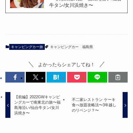
牛タン/女川浜焼き〜
キャンピングカー旅
キャンピングカー
福島県
よかったらシェアしてね！
【前編】2022GWキャンピ
不二家レストラン ケーキ
ングカーで南東北の旅〜福
食べ放題攻略法〜3年越し
島海沿い/仙台牛タン/女川
のリベンジ？〜
浜焼き〜