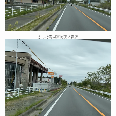
かっぱ寿司富岡夜ノ森店