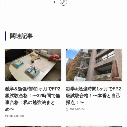
関連記事
独学&勉強時間1ヶ月でFP2
独学&勉強時間1ヶ月でFP2
級試験合格！〜32時間で無
級試験合格！〜本番と自己
事合格！私の勉強法まと
採点！〜
め〜
2021-05-24
2021-06-30