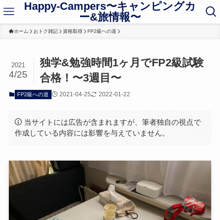
Happy-Campers〜キャンピングカ
ー&旅情報〜
ホーム
おトク雑記
資格取得
FP2級への道
独学&勉強時間1ヶ月でFP2級試験
2021
4/25
合格！〜3週目〜
2021-04-25
2022-01-22
FP2級への道
当サイトには広告が含まれますが、筆者独自の視点で
作成している内容には影響を与えていません。