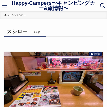
Happy-Campers〜キャンピングカ
ー&旅情報〜
ホーム
スシロー
スシロー
– tag –
節約術